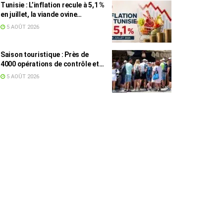
Tunisie : L’inflation recule à 5,1 %
en juillet, la viande ovine
toujours en tête des hausses
5 AOÛT 2026
(+16,7 %)
Saison touristique : Près de
4000 opérations de contrôle et
6,75 millions de dinars pour
5 AOÛT 2026
renforcer les municipalités
touristiques