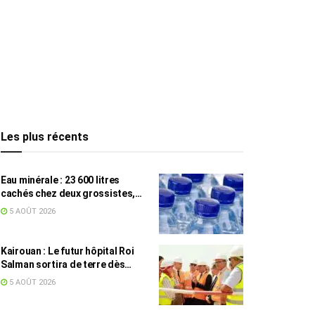
Les plus récents
Eau minérale : 23 600 litres
cachés chez deux grossistes,
les tensions persistent
5 AOÛT 2026
Kairouan : Le futur hôpital Roi
Salman sortira de terre dès
septembre
5 AOÛT 2026