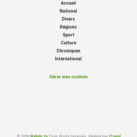
Accueil
National
Divers
Régions
Sport
Culture
Chroniques
International
Gérer mes cookies
© 2026
Webdo.tn
Tous droits réservés. Réalisé par
iTrend