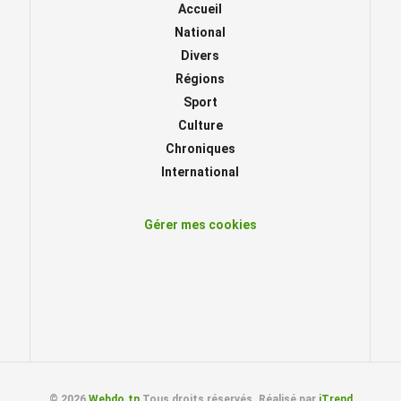
Accueil
National
Divers
Régions
Sport
Culture
Chroniques
International
Gérer mes cookies
© 2026
Webdo.tn
Tous droits réservés. Réalisé par
iTrend