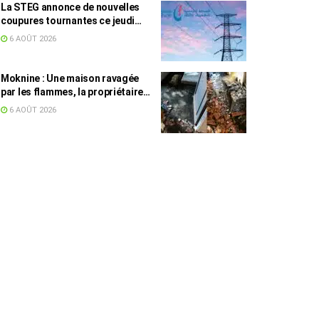
La STEG annonce de nouvelles
coupures tournantes ce jeudi
dans plusieurs régions
6 AOÛT 2026
Moknine : Une maison ravagée
par les flammes, la propriétaire
accuse la STEG et la SONEDE
6 AOÛT 2026