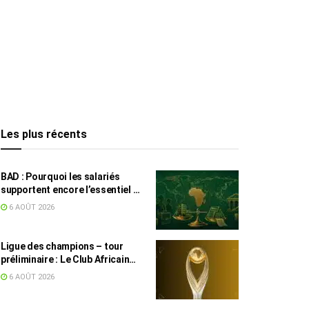
Les plus récents
BAD : Pourquoi les salariés
supportent encore l’essentiel de
l’effort fiscal en Tunisie
6 AOÛT 2026
Ligue des champions – tour
préliminaire : Le Club Africain
face au Djoliba AC
6 AOÛT 2026