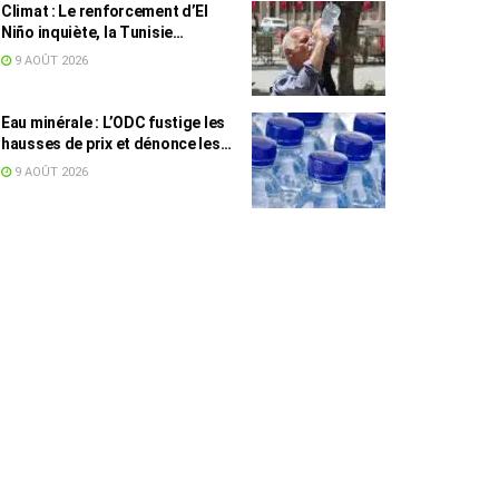
Climat : Le renforcement d’El
Niño inquiète, la Tunisie
concernée
9 AOÛT 2026
Eau minérale : L’ODC fustige les
hausses de prix et dénonce les
profiteurs de la pénurie
9 AOÛT 2026