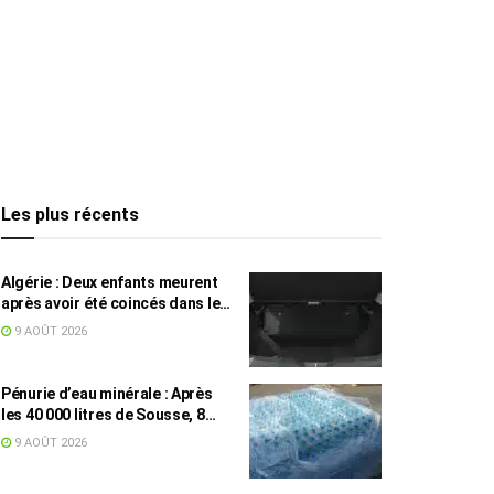
Les plus récents
Algérie : Deux enfants meurent
après avoir été coincés dans le
coffre d’une voiture
9 AOÛT 2026
Pénurie d’eau minérale : Après
les 40 000 litres de Sousse, 8
832 bouteilles saisies à Nabeul
9 AOÛT 2026