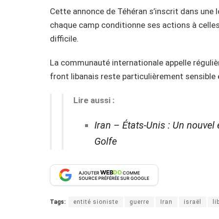
Cette annonce de Téhéran s’inscrit dans une l
chaque camp conditionne ses actions à celles 
difficile.
La communauté internationale appelle régulièr
front libanais reste particulièrement sensible
Lire aussi :
Iran – États-Unis : Un nouvel
Golfe
WEB
DO
AJOUTER
COMME
SOURCE PRÉFÉRÉE SUR GOOGLE
Tags:
entité sioniste
guerre
Iran
israël
li