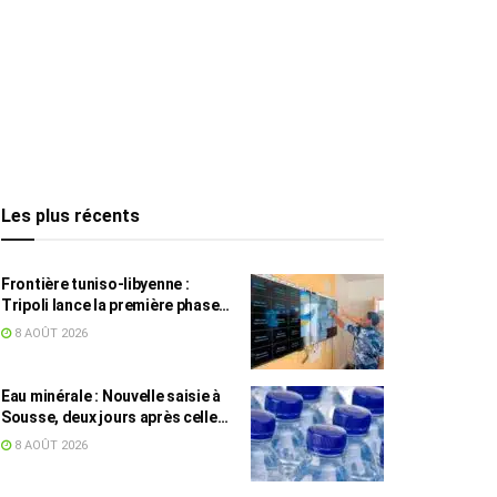
Les plus récents
Frontière tuniso-libyenne :
Tripoli lance la première phase
d’un système de surveillance sur
8 AOÛT 2026
200 km
Eau minérale : Nouvelle saisie à
Sousse, deux jours après celle
des grossistes
8 AOÛT 2026