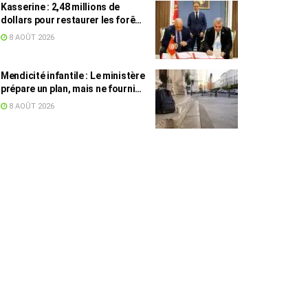
Kasserine : 2,48 millions de
dollars pour restaurer les forêts
de pin d’Alep
8 AOÛT 2026
Mendicité infantile : Le ministère
prépare un plan, mais ne fournit
toujours aucun chiffre
8 AOÛT 2026