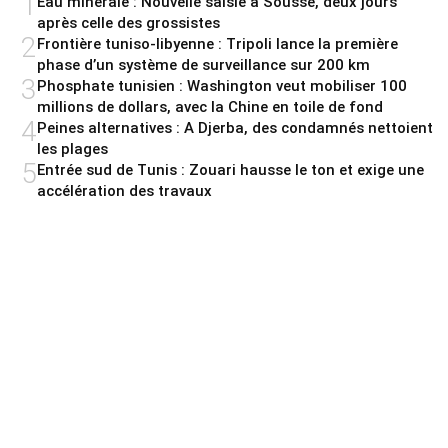
1
Eau minérale : Nouvelle saisie à Sousse, deux jours
après celle des grossistes
2
Frontière tuniso-libyenne : Tripoli lance la première
phase d’un système de surveillance sur 200 km
3
Phosphate tunisien : Washington veut mobiliser 100
millions de dollars, avec la Chine en toile de fond
4
Peines alternatives : A Djerba, des condamnés nettoient
les plages
5
Entrée sud de Tunis : Zouari hausse le ton et exige une
accélération des travaux