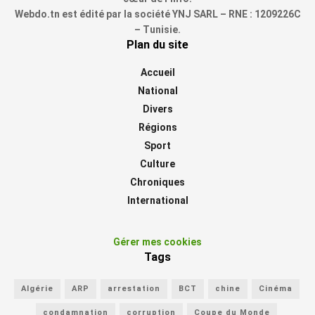
Webdo.tn est édité par la société YNJ SARL – RNE : 1209226C
– Tunisie.
Plan du site
Accueil
National
Divers
Régions
Sport
Culture
Chroniques
International
Gérer mes cookies
Tags
Algérie
ARP
arrestation
BCT
chine
Cinéma
condamnation
corruption
Coupe du Monde