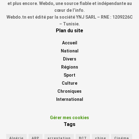
et plus encore. Webdo, une source fiable et indépendante au
cœur de l’info.
Webdo.tn est édité par la société YNJ SARL – RNE : 1209226C
– Tunisie.
Plan du site
Accueil
National
Divers
Régions
Sport
Culture
Chroniques
International
Gérer mes cookies
Tags
Algérie
ARP
arrestation
BCT
chine
Cinéma