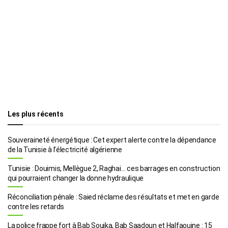
Les plus récents
Souveraineté énergétique : Cet expert alerte contre la dépendance
de la Tunisie à l’électricité algérienne
Tunisie : Douimis, Mellègue 2, Raghai… ces barrages en construction
qui pourraient changer la donne hydraulique
Réconciliation pénale : Saied réclame des résultats et met en garde
contre les retards
La police frappe fort à Bab Souika, Bab Saadoun et Halfaouine : 15