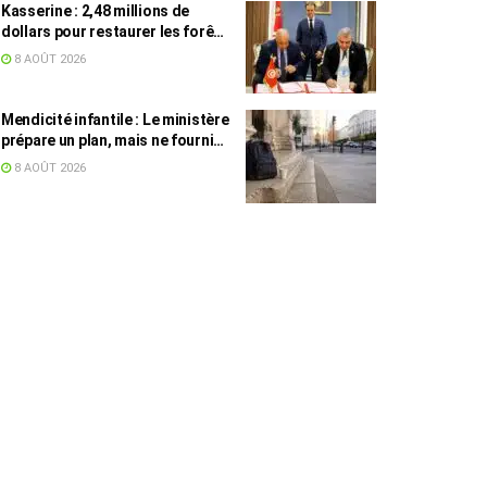
Kasserine : 2,48 millions de
dollars pour restaurer les forêts
de pin d’Alep
8 AOÛT 2026
Mendicité infantile : Le ministère
prépare un plan, mais ne fournit
toujours aucun chiffre
8 AOÛT 2026