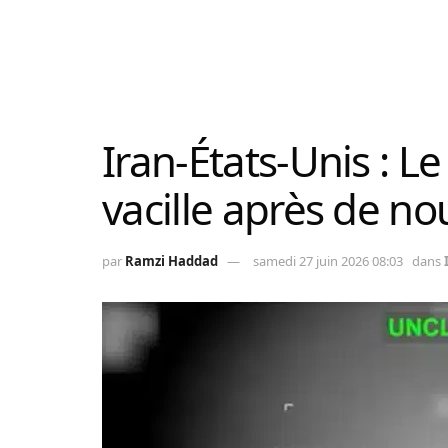
Iran-États-Unis : Le
vacille après de no
par
Ramzi Haddad
samedi 27 juin 2026 08:03
dans