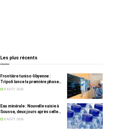
Les plus récents
Frontière tuniso-libyenne :
Tripoli lance la première phase
d’un système de surveillance sur
8 AOÛT 2026
200 km
Eau minérale : Nouvelle saisie à
Sousse, deux jours après celle
des grossistes
8 AOÛT 2026