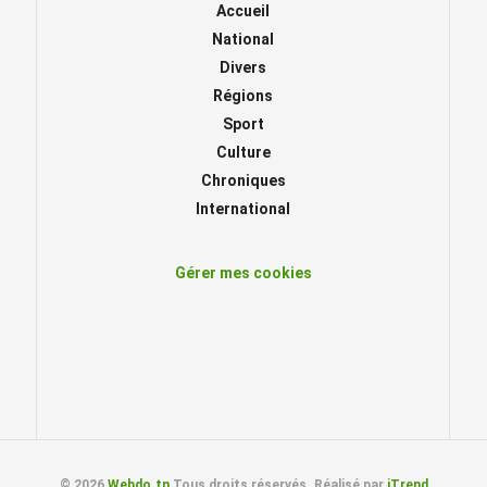
Accueil
National
Divers
Régions
Sport
Culture
Chroniques
International
Gérer mes cookies
© 2026
Webdo.tn
Tous droits réservés. Réalisé par
iTrend