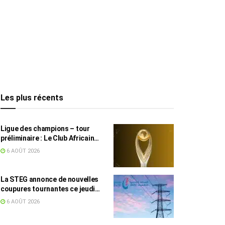
Les plus récents
Ligue des champions – tour
préliminaire : Le Club Africain
face au Djoliba AC
6 AOÛT 2026
La STEG annonce de nouvelles
coupures tournantes ce jeudi
dans plusieurs régions
6 AOÛT 2026