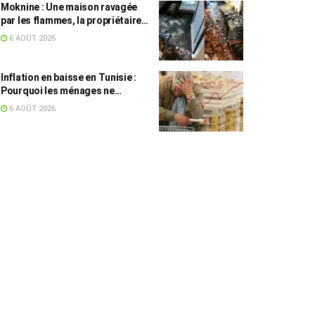
Moknine : Une maison ravagée
par les flammes, la propriétaire
accuse la STEG et la SONEDE
6 AOÛT 2026
Inflation en baisse en Tunisie :
Pourquoi les ménages ne
ressentent pas l’amélioration
6 AOÛT 2026
annoncée ?