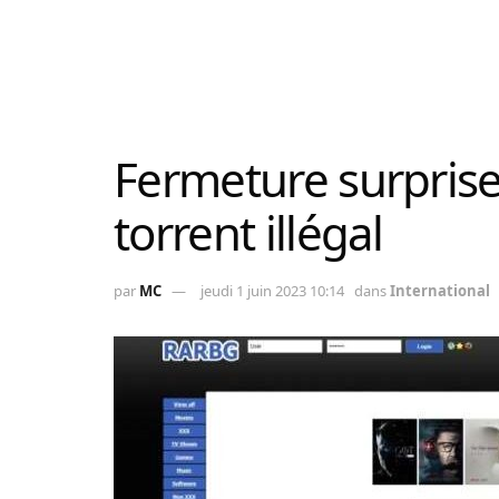
Fermeture surpris
torrent illégal
par
MC
jeudi 1 juin 2023 10:14
dans
International