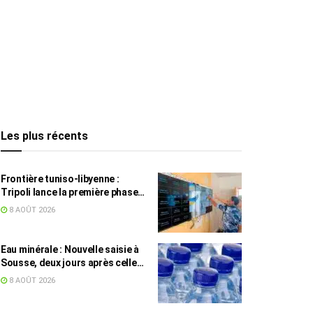
Les plus récents
Frontière tuniso-libyenne :
Tripoli lance la première phase
d’un système de surveillance sur
8 AOÛT 2026
200 km
Eau minérale : Nouvelle saisie à
Sousse, deux jours après celle
des grossistes
8 AOÛT 2026