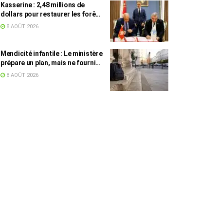
Kasserine : 2,48 millions de
dollars pour restaurer les forêts
de pin d’Alep
8 AOÛT 2026
Mendicité infantile : Le ministère
prépare un plan, mais ne fournit
toujours aucun chiffre
8 AOÛT 2026