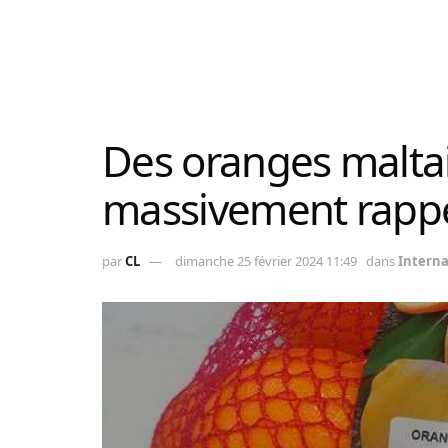
Des oranges maltai
massivement rappe
par
CL
dimanche 25 février 2024 11:49
dans
Interna