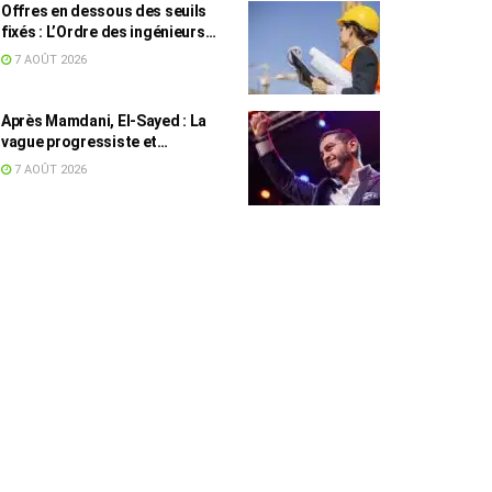
Offres en dessous des seuils
fixés : L’Ordre des ingénieurs
hausse le ton
7 AOÛT 2026
Après Mamdani, El-Sayed : La
vague progressiste et
musulmane résiste à l’argent de
7 AOÛT 2026
l’AIPAC