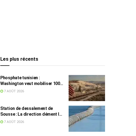
Les plus récents
Phosphate tunisien :
Washington veut mobiliser 100
millions de dollars, avec la Chine
7 AOÛT 2026
en toile de fond
Station de dessalement de
Sousse : La direction dément les
rumeurs sur une eau impropre à
7 AOÛT 2026
la consommation