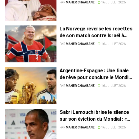
PAR
MAHER CHAABANE
16 JUILLET 2026
La Norvège reverse les recettes
de son match contre Israël à
Gaza et porte son don à plus de
PAR
MAHER CHAABANE
16 JUILLET 2026
400.000 euros
Argentine-Espagne : Une finale
de rêve pour conclure le Mondial
2026
PAR
MAHER CHAABANE
16 JUILLET 2026
Sabri Lamouchi brise le silence
sur son éviction du Mondial : «
C’était violent »
PAR
MAHER CHAABANE
16 JUILLET 2026