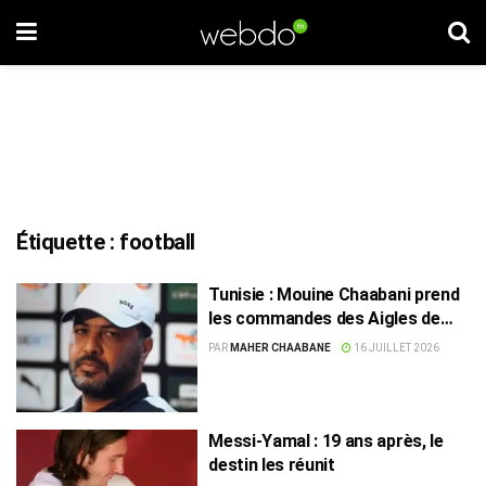
Étiquette :
football
Tunisie : Mouine Chaabani prend
les commandes des Aigles de
Carthage
PAR
MAHER CHAABANE
16 JUILLET 2026
Messi-Yamal : 19 ans après, le
destin les réunit