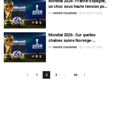
Mondial 2026 : France-Espagne,
un choc sous haute tension pour
une place en finale
PAR
MAHER CHAABANE
14 JUILLET 2026
Mondial 2026 : Sur quelles
chaînes suivre Norvège-
Angleterre et Argentine-Suisse
PAR
MAHER CHAABANE
11 JUILLET 2026
1
2
3
…
66