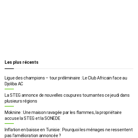
Les plus récents
Ligue des champions – tour préliminaire : Le Club Africain face au
Djoliba AC
La STEG annonce de nouvelles coupures tournantes ce jeudi dans
plusieurs régions
Moknine : Une maison ravagée par les flammes, la propriétaire
accuse la STEG et la SONEDE
Inflation en baisse en Tunisie : Pourquoi les ménages ne ressentent
pas l’amélioration annoncée ?