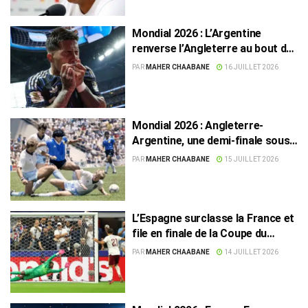
Mondial 2026 : L’Argentine
renverse l’Angleterre au bout du
suspense
PAR
MAHER CHAABANE
16 JUILLET 2026
Mondial 2026 : Angleterre-
Argentine, une demi-finale sous
le poids de l’histoire
PAR
MAHER CHAABANE
15 JUILLET 2026
L’Espagne surclasse la France et
file en finale de la Coupe du
monde
PAR
MAHER CHAABANE
14 JUILLET 2026