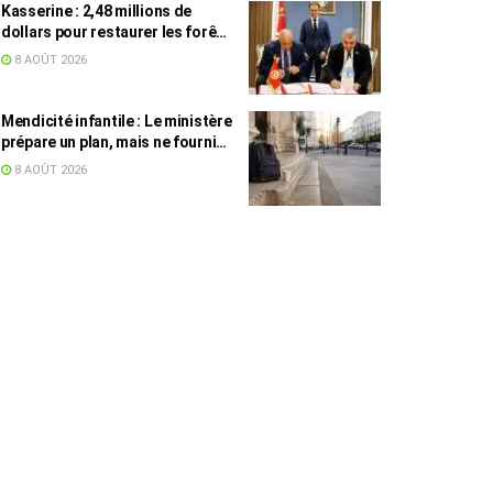
Kasserine : 2,48 millions de
dollars pour restaurer les forêts
de pin d’Alep
8 AOÛT 2026
Mendicité infantile : Le ministère
prépare un plan, mais ne fournit
toujours aucun chiffre
8 AOÛT 2026