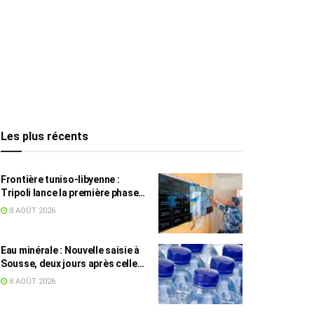
Les plus récents
Frontière tuniso-libyenne :
Tripoli lance la première phase
d’un système de surveillance sur
8 AOÛT 2026
200 km
Eau minérale : Nouvelle saisie à
Sousse, deux jours après celle
des grossistes
8 AOÛT 2026