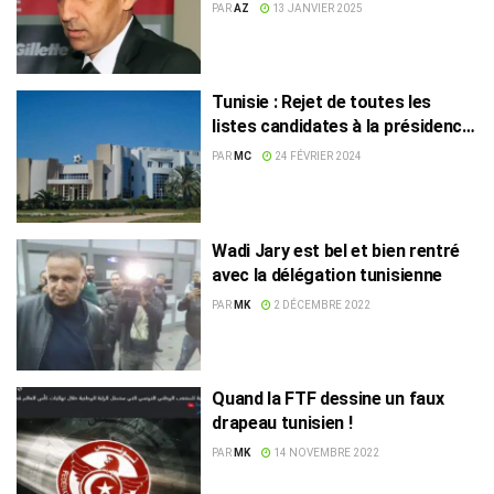
PAR
AZ
13 JANVIER 2025
Tunisie : Rejet de toutes les
listes candidates à la présidence
de la FTF
PAR
MC
24 FÉVRIER 2024
Wadi Jary est bel et bien rentré
avec la délégation tunisienne
PAR
MK
2 DÉCEMBRE 2022
Quand la FTF dessine un faux
drapeau tunisien !
PAR
MK
14 NOVEMBRE 2022