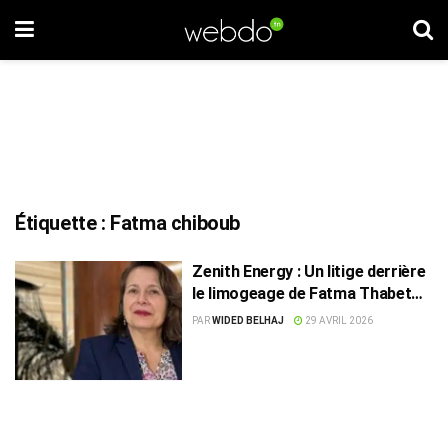
Étiquette :
Fatma chiboub
Zenith Energy : Un litige derrière
le limogeage de Fatma Thabet
Chiboub ?
PAR
WIDED BELHAJ
29 AVRIL 2026