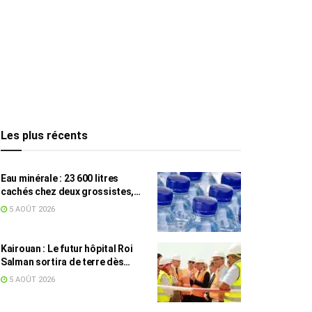
Les plus récents
Eau minérale : 23 600 litres
cachés chez deux grossistes,
les tensions persistent
5 AOÛT 2026
Kairouan : Le futur hôpital Roi
Salman sortira de terre dès
septembre
5 AOÛT 2026