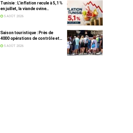
Tunisie : L’inflation recule à 5,1 %
en juillet, la viande ovine
toujours en tête des hausses
5 AOÛT 2026
(+16,7 %)
Saison touristique : Près de
4000 opérations de contrôle et
6,75 millions de dinars pour
5 AOÛT 2026
renforcer les municipalités
touristiques