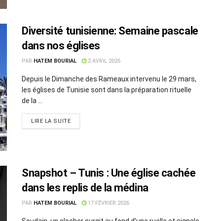
Diversité tunisienne: Semaine pascale
dans nos églises
PAR
HATEM BOURIAL
2 AVRIL 2026
Depuis le Dimanche des Rameaux intervenu le 29 mars,
les églises de Tunisie sont dans la préparation rituelle
de la ...
LIRE LA SUITE
Snapshot – Tunis : Une église cachée
dans les replis de la médina
PAR
HATEM BOURIAL
17 FÉVRIER 2026
Soudain, un clocher surgit au fond d'une ruelle et signale