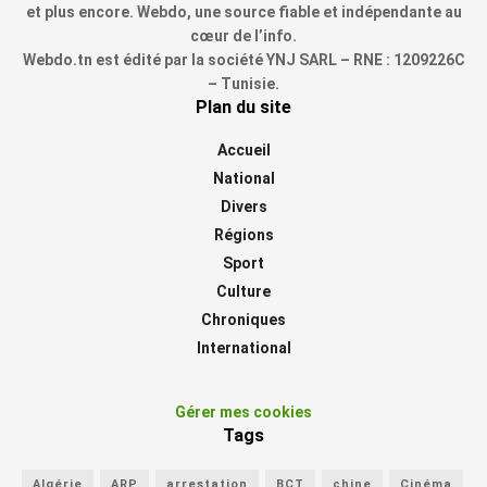
et plus encore. Webdo, une source fiable et indépendante au
cœur de l’info.
Webdo.tn est édité par la société YNJ SARL – RNE : 1209226C
– Tunisie.
Plan du site
Accueil
National
Divers
Régions
Sport
Culture
Chroniques
International
Gérer mes cookies
Tags
Algérie
ARP
arrestation
BCT
chine
Cinéma