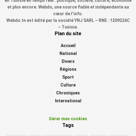
en Tunisie en temps réel : politique, société, culture, économie
et plus encore. Webdo, une source fiable et indépendante au
cœur de l’info.
Webdo.tn est édité par la société YNJ SARL – RNE : 1209226C
– Tunisie.
Plan du site
Accueil
National
Divers
Régions
Sport
Culture
Chroniques
International
Gérer mes cookies
Tags