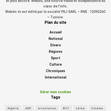
et plus encore. Webdo, une source fiable et indépendante au
cœur de l’info.
Webdo.tn est édité par la société YNJ SARL – RNE : 1209226C
– Tunisie.
Plan du site
Accueil
National
Divers
Régions
Sport
Culture
Chroniques
International
Gérer mes cookies
Tags
Algérie
ARP
arrestation
BCT
chine
Cinéma