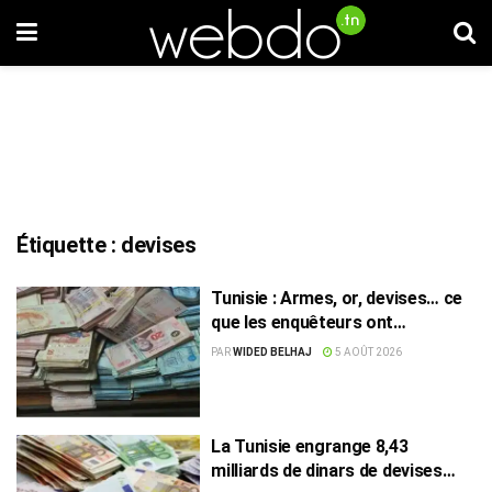
Étiquette :
devises
Tunisie : Armes, or, devises… ce
que les enquêteurs ont
découvert dans le domicile d’un
PAR
WIDED BELHAJ
5 AOÛT 2026
ancien gouverneur en prison
La Tunisie engrange 8,43
milliards de dinars de devises