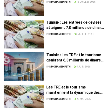
grâce aux TRE et au tourisme
PAR
MOHAMED FETHI
16 JUILLET 2026
Tunisie : Les entrées de devises
atteignent 7,8 milliards de dinars
grâce aux TRE et au tourisme
PAR
MOHAMED FETHI
3 JUILLET 2026
Tunisie : Les TRE et le tourisme
génèrent 6,3 milliards de dinars
en cinq mois
PAR
MOHAMED FETHI
5 JUIN 2026
Les TRE et le tourisme
maintiennent la dynamique des
devises
PAR
MOHAMED FETHI
25 MAI 2026