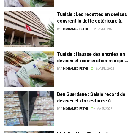
Tunisie : Les recettes en devises
couvrent la dette extérieure à
182%
PAR
MOHAMED FETHI
25 AVRIL 2026
Tunisie : Hausse des entrées en
devises et accélération marquée
de la liquidité en circulation
PAR
MOHAMED FETHI
16 AVRIL 2026
Ben Guerdane : Saisie record de
devises et d’or estimée à
2,6 millions de dinars
PAR
MOHAMED FETHI
4 MARS 2026