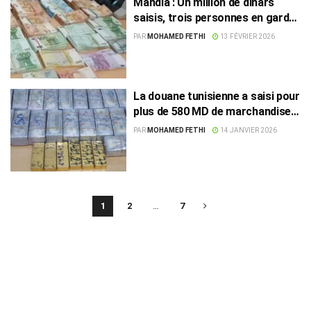
Mahdia : Un million de dinars
saisis, trois personnes en garde
à vue
PAR
MOHAMED FETHI
13 FÉVRIER 2026
La douane tunisienne a saisi pour
plus de 580 MD de marchandises
de contrebande en 2025
PAR
MOHAMED FETHI
14 JANVIER 2026
1
2
…
7