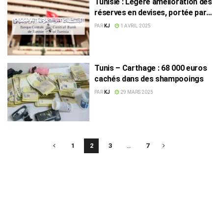
Tunisie : Légère amélioration des
réserves en devises, portée par
les transferts des expatriés
PAR
KJ
1 AVRIL 2025
Tunis – Carthage : 68 000 euros
cachés dans des shampooings
PAR
KJ
29 MARS 2025
1
2
3
…
7