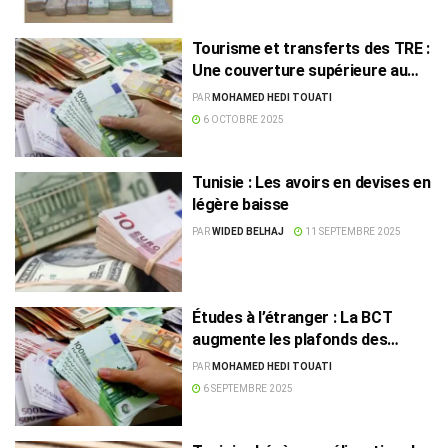
Tourisme et transferts des TRE :
Une couverture supérieure au
remboursement de la dette
PAR
MOHAMED HEDI TOUATI
6 OCTOBRE 2025
Tunisie : Les avoirs en devises en
légère baisse
PAR
WIDED BELHAJ
11 SEPTEMBRE 2025
Études à l’étranger : La BCT
augmente les plafonds des
transferts en devises
PAR
MOHAMED HEDI TOUATI
6 SEPTEMBRE 2025