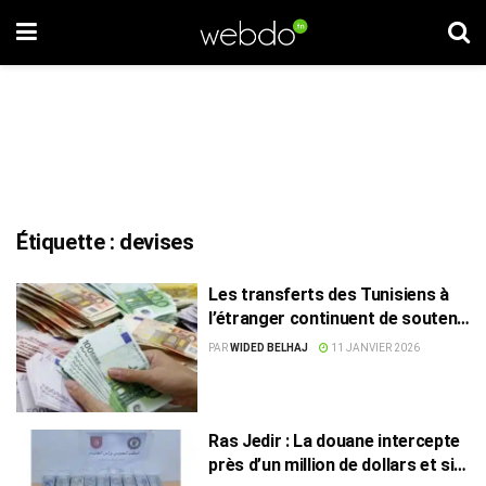
Étiquette :
devises
Les transferts des Tunisiens à
l’étranger continuent de soutenir
l’économie nationale
PAR
WIDED BELHAJ
11 JANVIER 2026
Ras Jedir : La douane intercepte
près d’un million de dollars et six