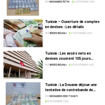
lingots d’or
PAR
MOHAMED FETHI
5 DÉCEMBRE 2025
Tunisie – Ouverture de comptes
en devises : Les détails
PAR
WIDED BELHAJ
3 DÉCEMBRE 2025
Tunisie : Les avoirs nets en
devises couvrent 105 jours
d’importation
PAR
WIDED BELHAJ
30 NOVEMBRE 2025
Tunisie : La Douane déjoue une
tentative de contrebande de
devises d’une valeur de 1,5 MD
PAR
MOHAMED HEDI TOUATI
8 NOVEMBRE 2025