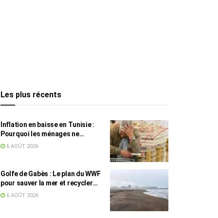
Les plus récents
Inflation en baisse en Tunisie :
Pourquoi les ménages ne
ressentent pas l’amélioration
6 AOÛT 2026
annoncée ?
Golfe de Gabès : Le plan du WWF
pour sauver la mer et recycler
les déchets marins
6 AOÛT 2026