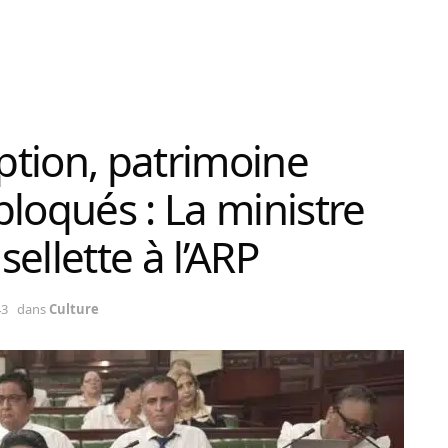
ption, patrimoine
bloqués : La ministre
sellette à l’ARP
43
dans
Culture