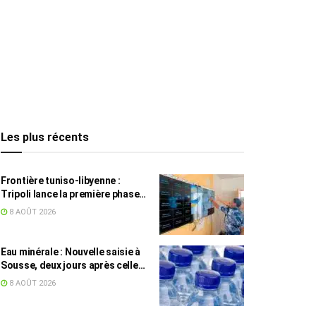
Les plus récents
Frontière tuniso-libyenne :
Tripoli lance la première phase
d’un système de surveillance sur
8 AOÛT 2026
200 km
Eau minérale : Nouvelle saisie à
Sousse, deux jours après celle
des grossistes
8 AOÛT 2026