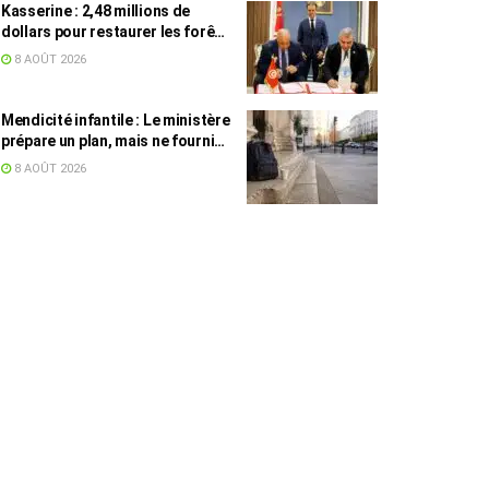
Kasserine : 2,48 millions de
dollars pour restaurer les forêts
de pin d’Alep
8 AOÛT 2026
Mendicité infantile : Le ministère
prépare un plan, mais ne fournit
toujours aucun chiffre
8 AOÛT 2026