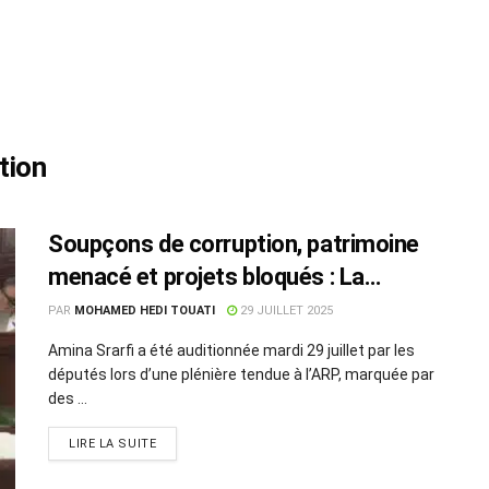
tion
Soupçons de corruption, patrimoine
menacé et projets bloqués : La
ministre de la Culture sur la sellette à
PAR
MOHAMED HEDI TOUATI
29 JUILLET 2025
l’ARP
Amina Srarfi a été auditionnée mardi 29 juillet par les
députés lors d’une plénière tendue à l’ARP, marquée par
des ...
LIRE LA SUITE