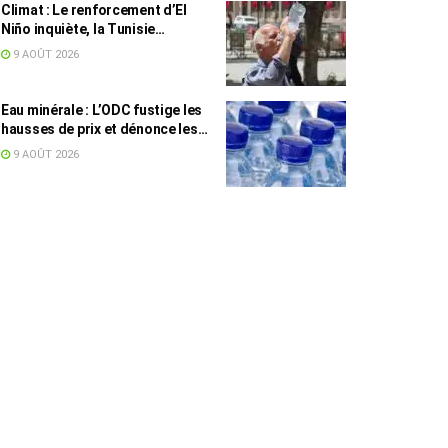
Climat : Le renforcement d’El
Niño inquiète, la Tunisie
concernée
9 AOÛT 2026
Eau minérale : L’ODC fustige les
hausses de prix et dénonce les
profiteurs de la pénurie
9 AOÛT 2026