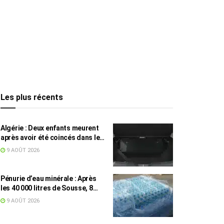
Les plus récents
Algérie : Deux enfants meurent
après avoir été coincés dans le
coffre d’une voiture
9 AOÛT 2026
Pénurie d’eau minérale : Après
les 40 000 litres de Sousse, 8
832 bouteilles saisies à Nabeul
9 AOÛT 2026