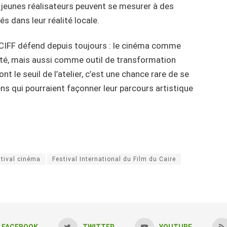
s jeunes réalisateurs peuvent se mesurer à des
s dans leur réalité locale.
e CIFF défend depuis toujours : le cinéma comme
vité, mais aussi comme outil de transformation
nt le seuil de l’atelier, c’est une chance rare de se
ens qui pourraient façonner leur parcours artistique
stival cinéma
Festival International du Film du Caire
FACEBOOK
TWITTER
YOUTUBE