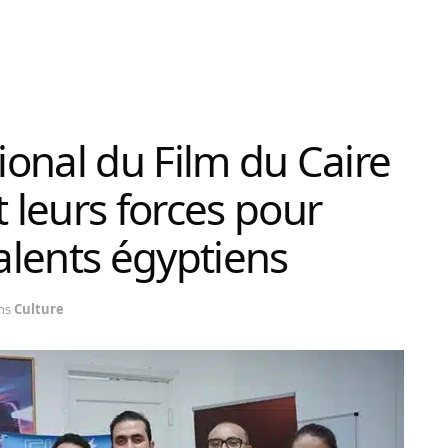
tional du Film du Caire
t leurs forces pour
talents égyptiens
ns
Culture