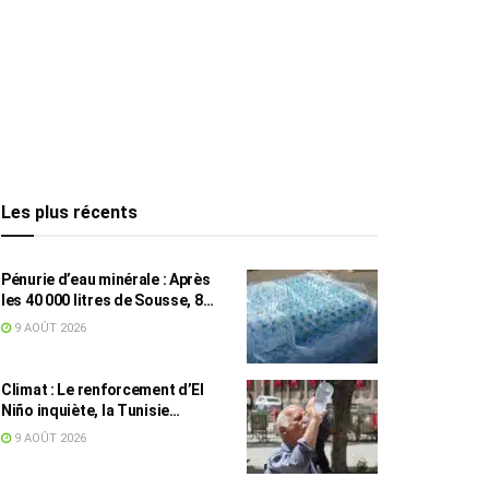
Les plus récents
Pénurie d’eau minérale : Après
les 40 000 litres de Sousse, 8
832 bouteilles saisies à Nabeul
9 AOÛT 2026
Climat : Le renforcement d’El
Niño inquiète, la Tunisie
concernée
9 AOÛT 2026