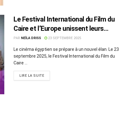
Le Festival International du Film du
Caire et l’Europe unissent leurs
forces pour révéler les jeunes talents
PAR
NEÏLA DRISS
23 SEPTEMBRE 2025
égyptiens
Le cinéma égyptien se prépare à un nouvel élan. Le 23
septembre 2025, le Festival International du Film du
Caire ...
LIRE LA SUITE