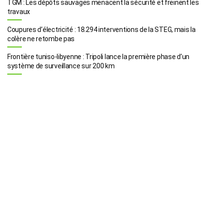
TGM : Les dépôts sauvages menacent la sécurité et freinent les
travaux
Coupures d’électricité : 18.294 interventions de la STEG, mais la
colère ne retombe pas
Frontière tuniso-libyenne : Tripoli lance la première phase d’un
système de surveillance sur 200 km