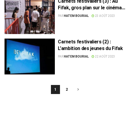
Carnets festivaliers (3) : Au
Fifak, gros plan sur le cinéma
arabe
PAR
HATEM BOURIAL
23 AOÛT 2023
Carnets festivaliers (2) :
L’ambition des jeunes du Fifak
PAR
HATEM BOURIAL
22 AOÛT 2023
1
2