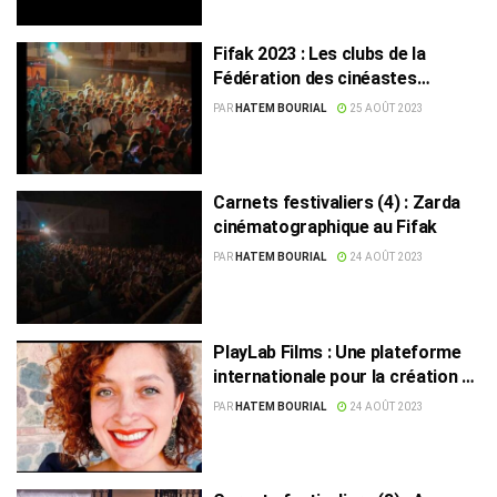
Fifak 2023 : Les clubs de la
Fédération des cinéastes
amateurs bien présents
PAR
HATEM BOURIAL
25 AOÛT 2023
Carnets festivaliers (4) : Zarda
cinématographique au Fifak
PAR
HATEM BOURIAL
24 AOÛT 2023
PlayLab Films : Une plateforme
internationale pour la création et
la production
PAR
HATEM BOURIAL
24 AOÛT 2023