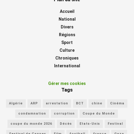
Accueil
National
Divers
Régions
Sport
Culture
Chroniques
International
Gérer mes cookies
Tags
Algérie
ARP
arrestation
BCT
chine
Cinéma
condamnation
corruption
Coupe du Monde
coupe du monde 2026
Décès
Etats-Unis
Festival
Festival de Cannes
Film
football
france
Gaza