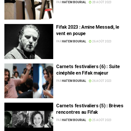
amateur de Kélibia
PAR
HATEM BOURIAL
28 AOÛT 2023
Fifak 2023 : Amine Messadi, le
vent en poupe
PAR
HATEM BOURIAL
26 AOÛT 2023
Carnets festivaliers (6) : Suite
cinéphile en Fifak majeur
PAR
HATEM BOURIAL
26 AOÛT 2023
Carnets festivaliers (5) : Brèves
rencontres au Fifak
PAR
HATEM BOURIAL
25 AOÛT 2023