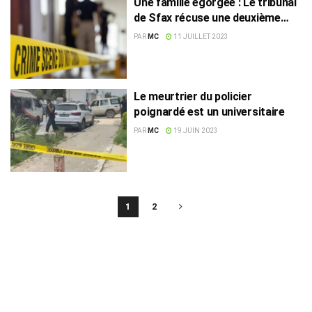
Une famille égorgée : Le tribunal
de Sfax récuse une deuxième
version impliquant des migrants
PAR
MC
11 JUILLET 2023
Le meurtrier du policier
poignardé est un universitaire
PAR
MC
19 JUIN 2023
1
2