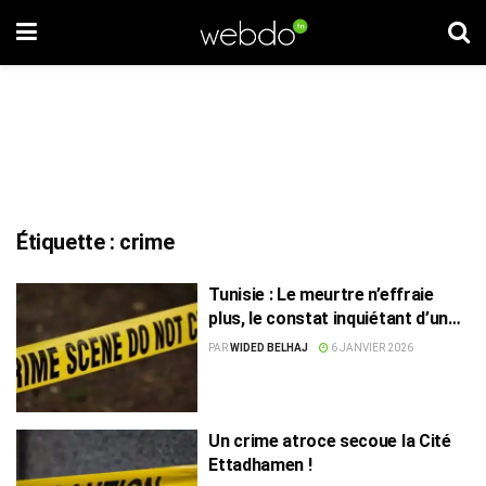
Étiquette :
crime
Tunisie : Le meurtre n’effraie
plus, le constat inquiétant d’un
sociologue !
PAR
WIDED BELHAJ
6 JANVIER 2026
Un crime atroce secoue la Cité
Ettadhamen !