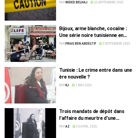
PAR
WIDED BELHAJ
25 SEPTEMBRE 2025
Bijoux, arme blanche, cocaïne :
Une série noire tunisienne en
France
PAR
FIRAS BEN ABDELTIF
5 SEPTEMBRE 2025
Tunisie : Le crime entre dans une
ère nouvelle ?
PAR
KJ
1 MAI 2025
Trois mandats de dépôt dans
l’affaire du meurtre d’une
avocate à la Manouba
PAR
AZ
30 AVRIL 2025