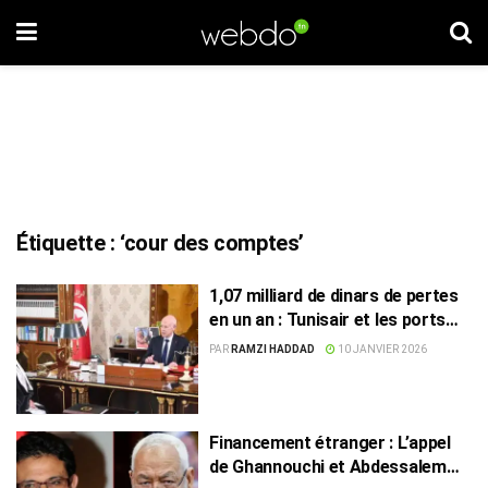
Étiquette :
‘cour des comptes’
1,07 milliard de dinars de pertes
en un an : Tunisair et les ports
parmi les plus touchés
PAR
RAMZI HADDAD
10 JANVIER 2026
Financement étranger : L’appel
de Ghannouchi et Abdessalem