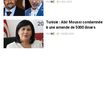
examiné le 17 mai
PAR
MC
4 MAI 2024
Tunisie : Abir Moussi condamnée
à une amende de 5000 dinars
PAR
MC
1 MARS 2024