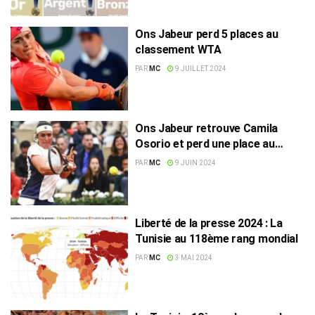
Ons Jabeur perd 5 places au
classement WTA
PAR
MC
9 JUILLET 2024
Ons Jabeur retrouve Camila
Osorio et perd une place au
classement WTA
PAR
MC
9 JUIN 2024
Liberté de la presse 2024 : La
Tunisie au 118ème rang mondial
PAR
MC
3 MAI 2024