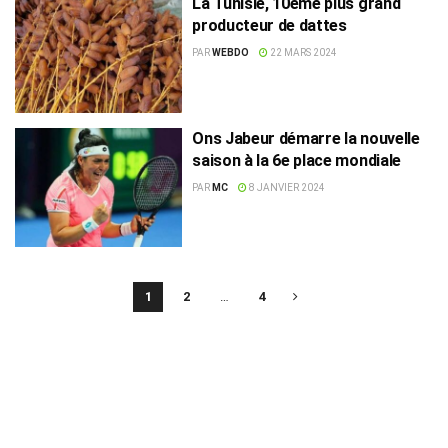
La Tunisie, 10ème plus grand
producteur de dattes
PAR
WEBDO
22 MARS 2024
Ons Jabeur démarre la nouvelle
saison à la 6e place mondiale
PAR
MC
8 JANVIER 2024
1
2
…
4