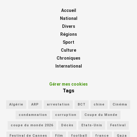
Accueil
National
Divers
Régions
Sport
Culture
Chroniques
International
Gérer mes cookies
Tags
Algérie
ARP
arrestation
BCT
chine
Cinéma
condamnation
corruption
Coupe du Monde
coupe du monde 2026
Décès
Etats-Unis
Festival
Festival de Cannes
Film
football
france
Gaza