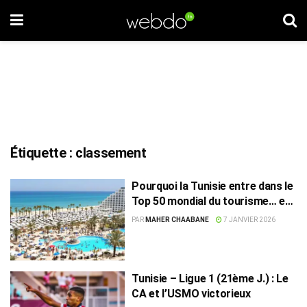
Étiquette :
classement
Pourquoi la Tunisie entre dans le
Top 50 mondial du tourisme… et
pourquoi elle reste en bas du
PAR
MAHER CHAABANE
7 JANVIER 2026
classement
Tunisie – Ligue 1 (21ème J.) : Le
CA et l’USMO victorieux