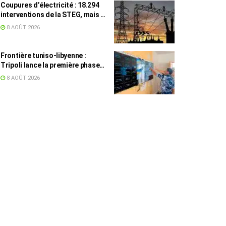
Coupures d’électricité : 18.294
interventions de la STEG, mais la
colère ne retombe pas
8 AOÛT 2026
Frontière tuniso-libyenne :
Tripoli lance la première phase
d’un système de surveillance sur
8 AOÛT 2026
200 km