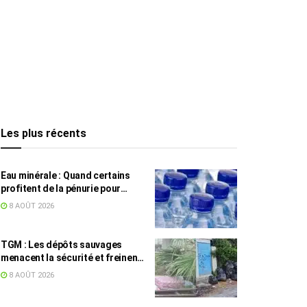
Les plus récents
Eau minérale : Quand certains
profitent de la pénurie pour
augmenter les prix
8 AOÛT 2026
TGM : Les dépôts sauvages
menacent la sécurité et freinent
les travaux
8 AOÛT 2026