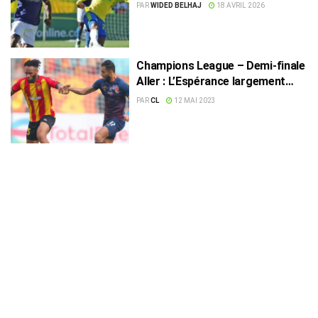
PAR
WIDED BELHAJ
18 AVRIL 2026
Champions League – Demi-finale
Aller : L’Espérance largement
dominée par Al-Ahly
PAR
CL
12 MAI 2023