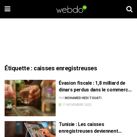
Étiquette :
caisses enregistreuses
Évasion fiscale : 1,8 milliard de
dinars perdus dans le commerce
des boissons alcoolisées en
PAR
MOHAMED HEDI TOUATI
Tunisie
11 NOVEMBRE 2025
Tunisie : Les caisses
enregistreuses deviennent