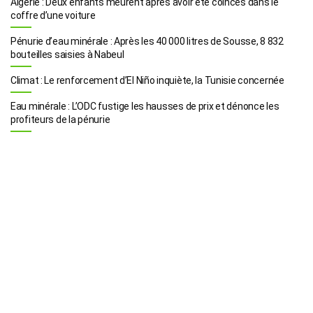
Algérie : Deux enfants meurent après avoir été coincés dans le
coffre d’une voiture
Pénurie d’eau minérale : Après les 40 000 litres de Sousse, 8 832
bouteilles saisies à Nabeul
Climat : Le renforcement d’El Niño inquiète, la Tunisie concernée
Eau minérale : L’ODC fustige les hausses de prix et dénonce les
profiteurs de la pénurie