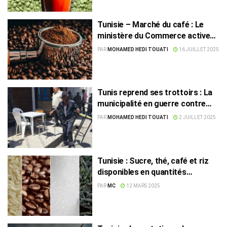
Tunisie – Marché du café : Le
ministère du Commerce active
un plan exceptionnel
PAR
MOHAMED HEDI TOUATI
16 JUILLET 2025
Tunis reprend ses trottoirs : La
municipalité en guerre contre
l’occupation illégale
PAR
MOHAMED HEDI TOUATI
2 JUILLET 2025
Tunisie : Sucre, thé, café et riz
disponibles en quantités
suffisantes
PAR
MC
12 MARS 2025