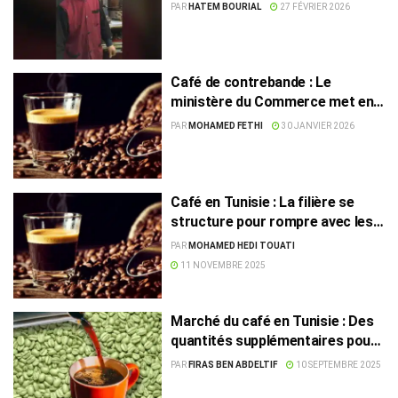
PAR
HATEM BOURIAL
27 FÉVRIER 2026
Café de contrebande : Le
ministère du Commerce met en
garde les propriétaires de cafés
PAR
MOHAMED FETHI
30 JANVIER 2026
Café en Tunisie : La filière se
structure pour rompre avec les
pénuries et le marché parallèle
PAR
MOHAMED HEDI TOUATI
11 NOVEMBRE 2025
Marché du café en Tunisie : Des
quantités supplémentaires pour
les professionnels
PAR
FIRAS BEN ABDELTIF
10 SEPTEMBRE 2025