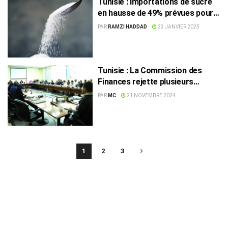
Tunisie : Importations de sucre
en hausse de 49% prévues pour
2025
PAR
RAMZI HADDAD
23 JANVIER 2025
Tunisie : La Commission des
Finances rejette plusieurs
mesures clés du projet de
PAR
MC
21 NOVEMBRE 2024
budget 2025
1
2
3