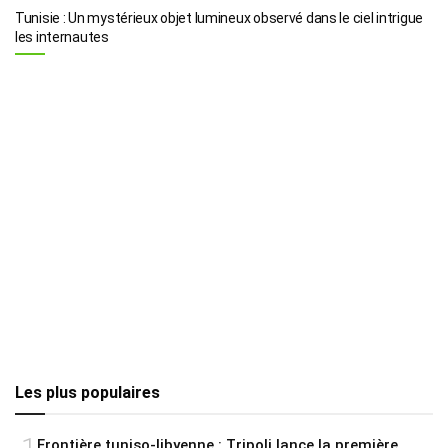
Tunisie : Un mystérieux objet lumineux observé dans le ciel intrigue
les internautes
Les plus populaires
Frontière tuniso-libyenne : Tripoli lance la première