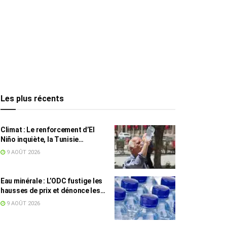
Les plus récents
Climat : Le renforcement d’El
Niño inquiète, la Tunisie
concernée
9 AOÛT 2026
Eau minérale : L’ODC fustige les
hausses de prix et dénonce les
profiteurs de la pénurie
9 AOÛT 2026