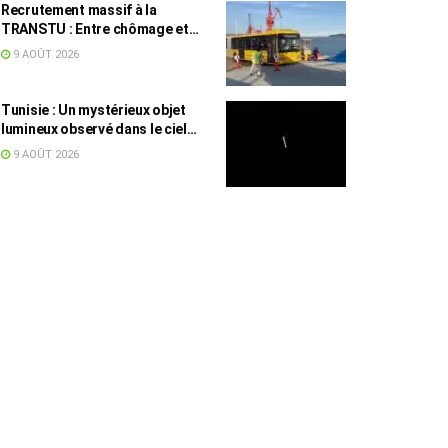
Recrutement massif à la
TRANSTU : Entre chômage et
masse salariale, le difficile
9 AOÛT 2026
équilibre tunisien
Tunisie : Un mystérieux objet
lumineux observé dans le ciel
intrigue les internautes
9 AOÛT 2026