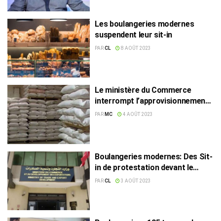
Les boulangeries modernes
suspendent leur sit-in
PAR
CL
8 AOÛT 2023
Le ministère du Commerce
interrompt l’approvisionnement
en farine et semoule des
PAR
MC
4 AOÛT 2023
boulangeries non classées
Boulangeries modernes: Des Sit-
in de protestation devant le
ministère du Commerce
PAR
CL
3 AOÛT 2023