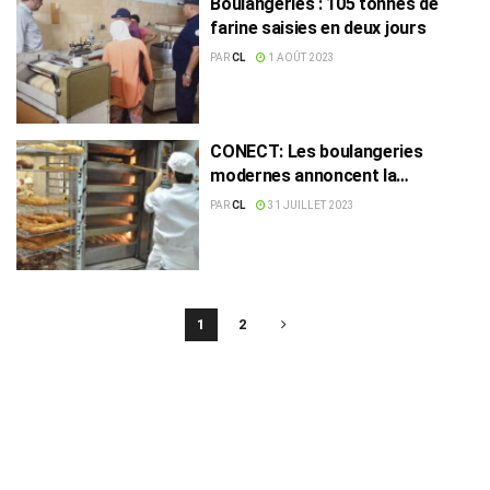
Boulangeries : 105 tonnes de
farine saisies en deux jours
PAR
CL
1 AOÛT 2023
CONECT: Les boulangeries
modernes annoncent la
suspension de leur activité
PAR
CL
31 JUILLET 2023
1
2