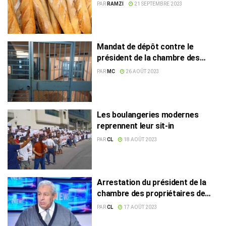
millions de dinars !
PAR
RAMZI
21 SEPTEMBRE 2023
Mandat de dépôt contre le
président de la chambre des
boulangers
PAR
MC
26 AOÛT 2023
Les boulangeries modernes
reprennent leur sit-in
PAR
CL
18 AOÛT 2023
Arrestation du président de la
chambre des propriétaires de
boulangeries
PAR
CL
17 AOÛT 2023