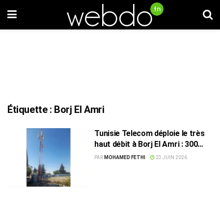
Étiquette :
Borj El Amri
Tunisie Telecom déploie le très
haut débit à Borj El Amri : 300
familles désormais connectées
PAR
MOHAMED FETHI
23 JUIN 2026