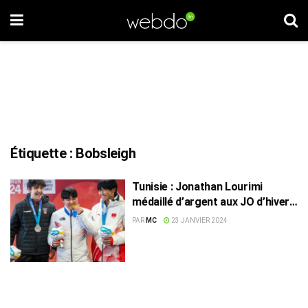
Étiquette :
Bobsleigh
Tunisie : Jonathan Lourimi
médaillé d’argent aux JO d’hiver
de la Jeunesse
PAR
MC
23 JANVIER 2024