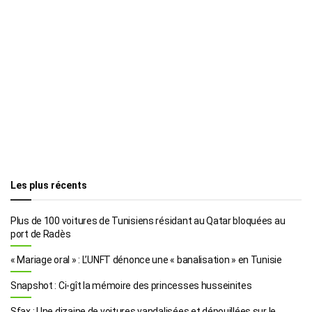
Les plus récents
Plus de 100 voitures de Tunisiens résidant au Qatar bloquées au
port de Radès
« Mariage oral » : L’UNFT dénonce une « banalisation » en Tunisie
Snapshot : Ci-gît la mémoire des princesses husseinites
Sfax : Une dizaine de voitures vandalisées et dépouillées sur le