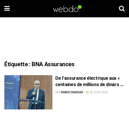
Étiquette :
BNA Assurances
De l’assurance électrique aux «
centaines de millions de dinars » :
L’ambition de BNA Assurances
PAR
RAMZI HADDAD
18 JUIN 2026