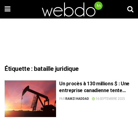
Étiquette :
bataille juridique
Un procès à 130 millions $ : Une
entreprise canadienne tente
d’inverser la victoire de la Tunisie
PAR
RAMZI HADDAD
16 SEPTEMBRE 2025