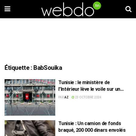
Étiquette :
BabSouika
Tunisie : le ministère de
l’Intérieur lève le voile sur un
braquage déguisé
PAR
AZ
23 OCTOBRE 2024
Tunisie : Un camion de fonds
braqué, 200 000 dinars envolés