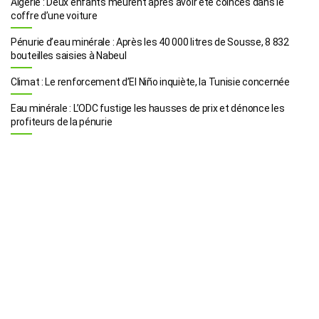
Algérie : Deux enfants meurent après avoir été coincés dans le
coffre d’une voiture
Pénurie d’eau minérale : Après les 40 000 litres de Sousse, 8 832
bouteilles saisies à Nabeul
Climat : Le renforcement d’El Niño inquiète, la Tunisie concernée
Eau minérale : L’ODC fustige les hausses de prix et dénonce les
profiteurs de la pénurie