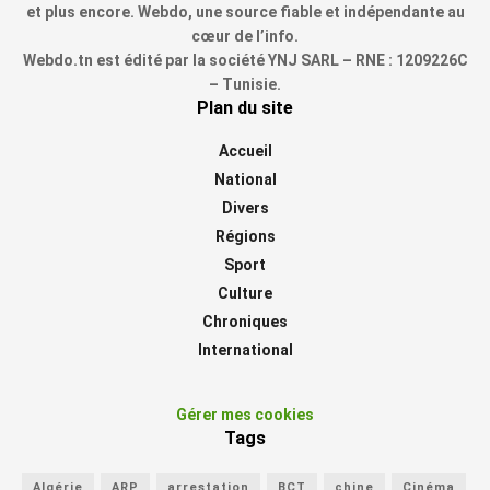
et plus encore. Webdo, une source fiable et indépendante au
cœur de l’info.
Webdo.tn est édité par la société YNJ SARL – RNE : 1209226C
– Tunisie.
Plan du site
Accueil
National
Divers
Régions
Sport
Culture
Chroniques
International
Gérer mes cookies
Tags
Algérie
ARP
arrestation
BCT
chine
Cinéma