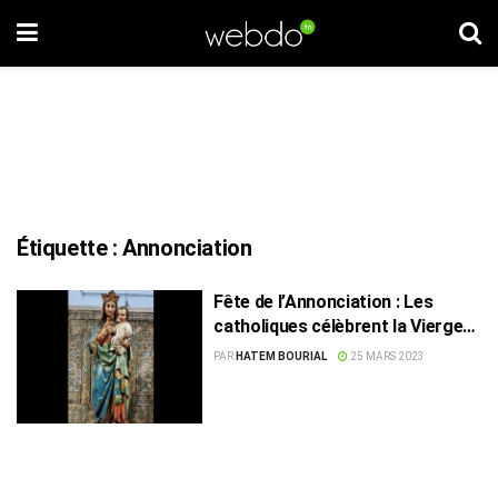
Étiquette :
Annonciation
Fête de l’Annonciation : Les
catholiques célèbrent la Vierge
Marie
PAR
HATEM BOURIAL
25 MARS 2023