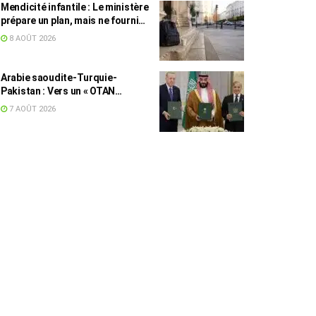
Mendicité infantile : Le ministère
prépare un plan, mais ne fournit
toujours aucun chiffre
8 AOÛT 2026
Arabie saoudite-Turquie-
Pakistan : Vers un « OTAN
islamique » ?
7 AOÛT 2026