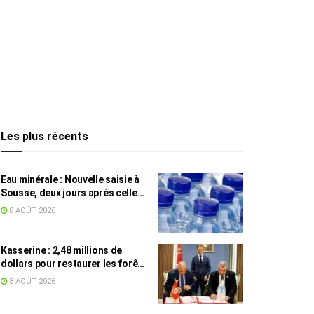
Les plus récents
Eau minérale : Nouvelle saisie à
Sousse, deux jours après celle
des grossistes
8 AOÛT 2026
Kasserine : 2,48 millions de
dollars pour restaurer les forêts
de pin d’Alep
8 AOÛT 2026