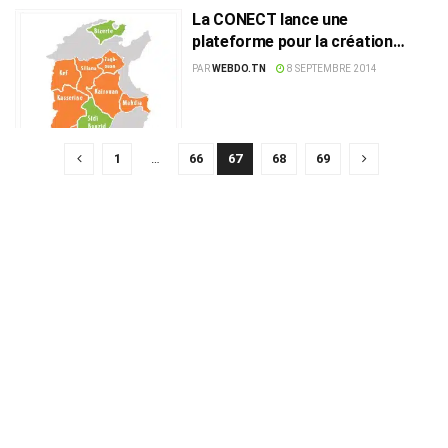
La CONECT lance une
plateforme pour la création
d’entreprises dans les régions
PAR
WEBDO.TN
8 SEPTEMBRE 2014
reculées
1
…
66
67
68
69