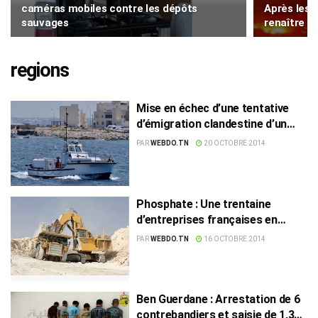
caméras mobiles contre les dépôts
Après les 
sauvages
renaître a
regions
Mise en échec d’une tentative
d’émigration clandestine d’un
groupe de Syriens à Chott
PAR
WEBDO.TN
20 OCTOBRE 2014
Mariem
Phosphate : Une trentaine
d’entreprises françaises en
Tunisie en vue de nouer des
PAR
WEBDO.TN
16 OCTOBRE 2014
partenariats
Ben Guerdane : Arrestation de 6
contrebandiers et saisie de 1,3