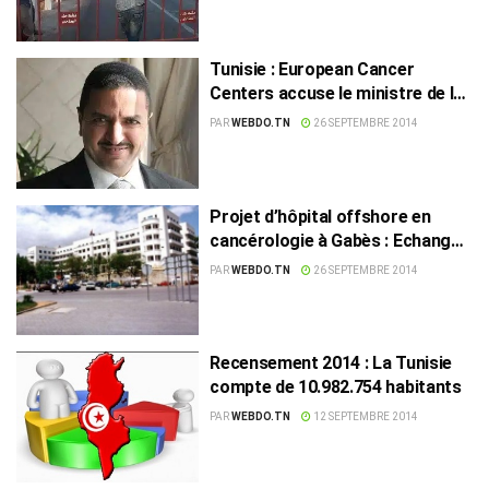
Tunisie : European Cancer
Centers accuse le ministre de la
Santé de corruption : Habib
PAR
WEBDO.TN
26 SEPTEMBRE 2014
Khedhr demande au
gouvernement Jomaâ de réagir
Projet d’hôpital offshore en
cancérologie à Gabès : Echange
d’accusations entre European
PAR
WEBDO.TN
26 SEPTEMBRE 2014
Cancer Centers et le ministère
de la Santé tunisien
Recensement 2014 : La Tunisie
compte de 10.982.754 habitants
PAR
WEBDO.TN
12 SEPTEMBRE 2014