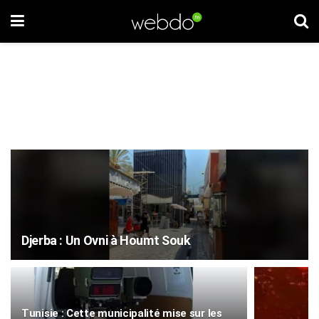
Djerba : Un Ovni à Houmt Souk
Tunisie : Cette municipalité mise sur les