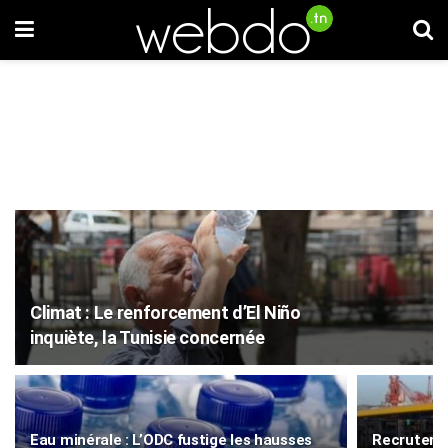
Climat : Le renforcement d’El Niño
inquiète, la Tunisie concernée
Eau minérale : L’ODC fustige les hausses
Recruteme