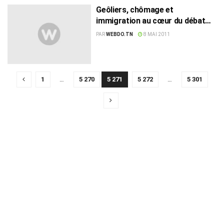
Geôliers, chômage et
immigration au cœur du débat
avec Beji Caïd Essebsi
PAR
WEBDO.TN
8 MAI 2011
1
…
5 270
5 271
5 272
…
5 301