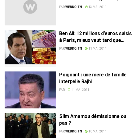
les pays européens…
PAR
WEBDO.TN
13 MAI 2011
Ben Ali: 12 millions d’euros saisis
à Paris, mieux vaut tard que
jamais !
PAR
WEBDO.TN
11 MAI 2011
Poignant : une mère de famille
interpelle Rajhi
PAR
11 MAI 2011
Slim Amamou démissionne ou
pas ?
PAR
WEBDO.TN
10 MAI 2011