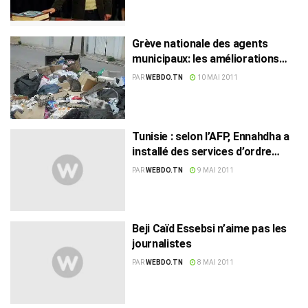
Grève nationale des agents
municipaux: les améliorations
demandées non satisfaites
PAR
WEBDO.TN
10 MAI 2011
Tunisie : selon l’AFP, Ennahdha a
installé des services d’ordre
dans les quartiers
PAR
WEBDO.TN
9 MAI 2011
Beji Caïd Essebsi n’aime pas les
journalistes
PAR
WEBDO.TN
8 MAI 2011