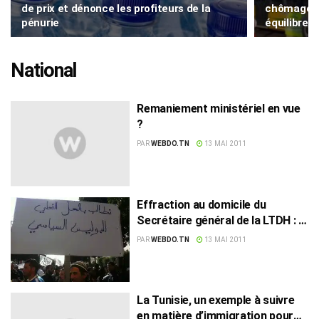
de prix et dénonce les profiteurs de la
chômage et 
pénurie
équilibre t
National
Remaniement ministériel en vue
?
PAR
WEBDO.TN
13 MAI 2011
Effraction au domicile du
Secrétaire général de la LTDH : la
police politique soupçonnée
PAR
WEBDO.TN
13 MAI 2011
La Tunisie, un exemple à suivre
en matière d’immigration pour