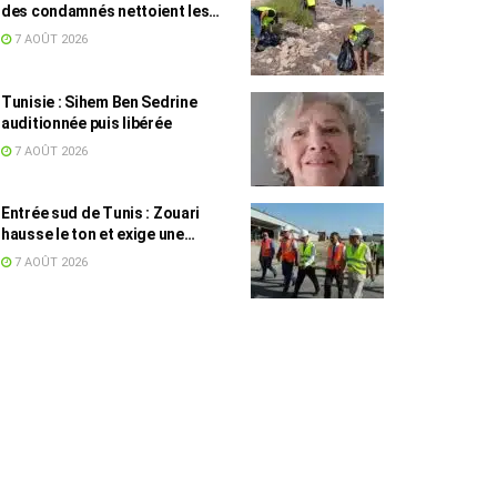
des condamnés nettoient les
plages
7 AOÛT 2026
Tunisie : Sihem Ben Sedrine
auditionnée puis libérée
7 AOÛT 2026
Entrée sud de Tunis : Zouari
hausse le ton et exige une
accélération des travaux
7 AOÛT 2026