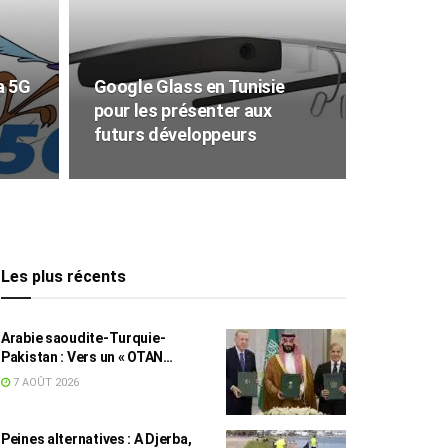
a 5G
Google Glass en Tunisie
pour les présenter aux
futurs développeurs
Les plus récents
Arabie saoudite-Turquie-
Pakistan : Vers un « OTAN
islamique » ?
7 AOÛT 2026
Peines alternatives : A Djerba,