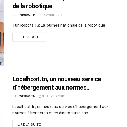
de la robotique
PAR
WEBDO.TN
15 AVRIL 2013
TuniRobots'13: La journée nationale de la robotique
LIRE LA SUITE
Localhost.tn, un nouveau service
d’hébergement aux normes
étrangères et en dinars tunisiens
PAR
WEBDO.TN
3 JANVIER 2013
Localhost.tn, un nouveau service d’hébergement aux
normes étrangères et en dinars tunisiens
LIRE LA SUITE