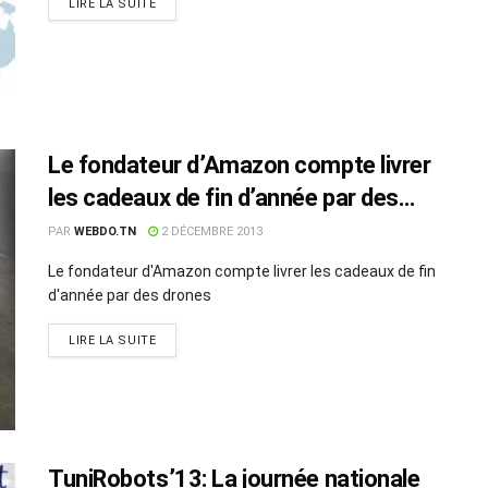
LIRE LA SUITE
Le fondateur d’Amazon compte livrer
les cadeaux de fin d’année par des
drones
PAR
WEBDO.TN
2 DÉCEMBRE 2013
Le fondateur d'Amazon compte livrer les cadeaux de fin
d'année par des drones
LIRE LA SUITE
TuniRobots’13: La journée nationale