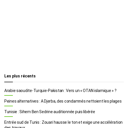
Les plus récents
Arabie saoudite-Turquie-Pakistan : Vers un « OTAN islamique » ?
Peines alternatives : A Djerba, des condamnés nettoient les plages
Tunisie : Sihem Ben Sedrine auditionnée puis libérée
Entrée sud de Tunis : Zouari hausse le ton et exige une accélération
des travaux