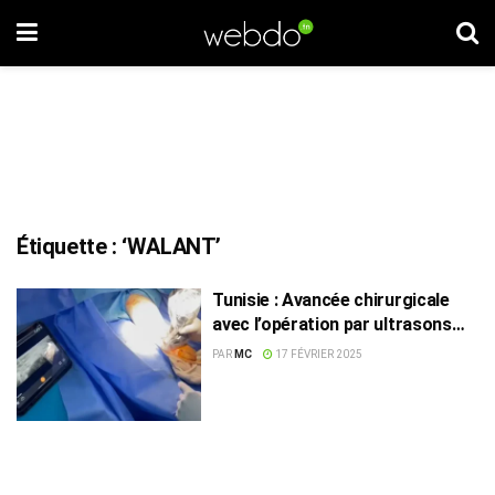
Étiquette :
‘WALANT’
Tunisie : Avancée chirurgicale
avec l’opération par ultrasons
pour soulager la compression
PAR
MC
17 FÉVRIER 2025
nerveuse