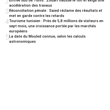
2
Entrée sud de Tunis : Zouari hausse le ton et exige une
accélération des travaux
3
Réconciliation pénale : Saied réclame des résultats et
met en garde contre les retards
4
Tourisme tunisien : Près de 5,8 millions de visiteurs en
sept mois, une croissance portée par les marchés
européens
5
La date du Mouled connue, selon les calculs
astronomiques