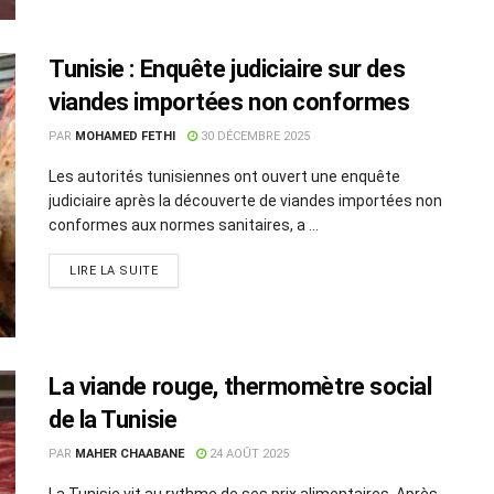
Tunisie : Enquête judiciaire sur des
viandes importées non conformes
PAR
MOHAMED FETHI
30 DÉCEMBRE 2025
Les autorités tunisiennes ont ouvert une enquête
judiciaire après la découverte de viandes importées non
conformes aux normes sanitaires, a ...
LIRE LA SUITE
La viande rouge, thermomètre social
de la Tunisie
PAR
MAHER CHAABANE
24 AOÛT 2025
La Tunisie vit au rythme de ses prix alimentaires. Après