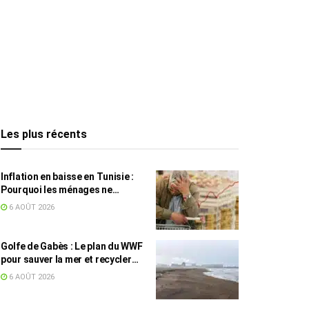
Les plus récents
Inflation en baisse en Tunisie :
Pourquoi les ménages ne
ressentent pas l’amélioration
6 AOÛT 2026
annoncée ?
Golfe de Gabès : Le plan du WWF
pour sauver la mer et recycler
les déchets marins
6 AOÛT 2026