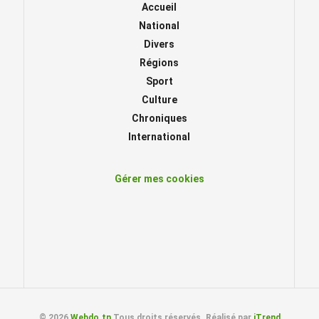
Accueil
National
Divers
Régions
Sport
Culture
Chroniques
International
Gérer mes cookies
© 2026
Webdo.tn
Tous droits réservés. Réalisé par
iTrend