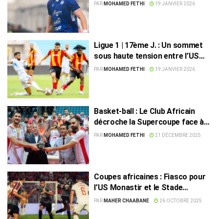
l’Espérance
PAR
MOHAMED FETHI
19 JANVIER 2026
Ligue 1 | 17ème J. : Un sommet
sous haute tension entre l’US
Monastir et l’Espérance ST
PAR
MOHAMED FETHI
19 JANVIER 2026
Basket-ball : Le Club Africain
décroche la Supercoupe face à
l’US Monastir
PAR
MOHAMED FETHI
21 DÉCEMBRE 2025
Coupes africaines : Fiasco pour
l’US Monastir et le Stade
Tunisien
PAR
MAHER CHAABANE
26 OCTOBRE 2025