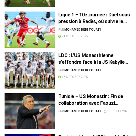
Ligue 1 – 10e journée : Duel sous
pression à Radès, où suivre le
match CA-USMo !
PAR
MOHAMED HEDI TOUATI
21 OCTOBRE 2025
LDC : L’US Monastirienne
s’effondre face à la JS Kabylie
(0-3) à Sfax
PAR
MOHAMED HEDI TOUATI
17 OCTOBRE 2025
Tunisie – US Monastir : Fin de
collaboration avec Faouzi
Benzarti
PAR
MOHAMED HEDI TOUATI
3 JUILLET 2025