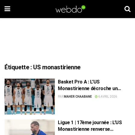
Étiquette :
US monastirienne
Basket Pro A : L’US
Monastirienne décroche un
10ème sacre historique
PAR
MAHER CHAABANE
6 AVRIL 2026
Ligue 1 | 17ème journée : L’US
Monastirienne renverse