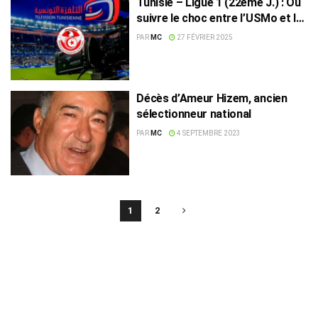
Tunisie – Ligue 1 (22ème J.) : Où
suivre le choc entre l’USMo et le
CA
PAR
MC
27 FÉVRIER 2025
Décès d’Ameur Hizem, ancien
sélectionneur national
PAR
MC
4 SEPTEMBRE 2023
1
2