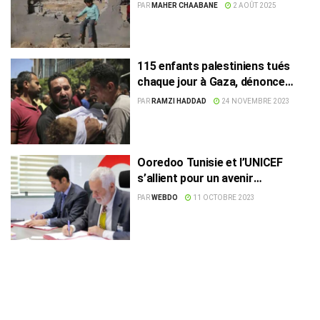
parachute
PAR
MAHER CHAABANE
2 AOÛT 2025
115 enfants palestiniens tués
chaque jour à Gaza, dénonce
l’Unicef
PAR
RAMZI HADDAD
24 NOVEMBRE 2023
Ooredoo Tunisie et l’UNICEF
s’allient pour un avenir
prometteur des enfants et des
PAR
WEBDO
11 OCTOBRE 2023
jeunes