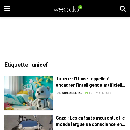
Étiquette :
unicef
Tunisie : l’Unicef appelle à
encadrer l’intelligence artificielle
chez les enfants
PAR
WIDED BELHAJ
10 FÉVRIER 2026
Gaza : Les enfants meurent, et le
monde largue sa conscience en