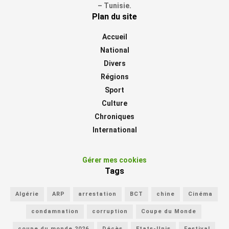
– Tunisie.
Plan du site
Accueil
National
Divers
Régions
Sport
Culture
Chroniques
International
Gérer mes cookies
Tags
Algérie
ARP
arrestation
BCT
chine
Cinéma
condamnation
corruption
Coupe du Monde
coupe du monde 2026
Décès
Etats-Unis
Festival